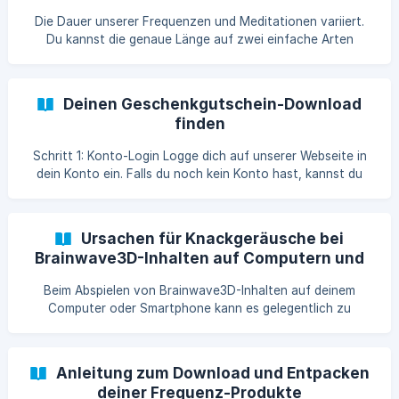
Erfahrung zu intensivieren und dich leichter in den
Die Dauer unserer Frequenzen und Meditationen variiert.
gewünschten Bewusstseinszustand zu führen. Reine
Du kannst die genaue Länge auf zwei einfache Arten
herausfinden: entweder im Shop unter dem Reiter
"Eigenschaften" für jede Frequenz/Meditation oder direkt
in der App neben der jeweiligen Frequenz/Meditation.
Deinen Geschenkgutschein-Download
Detaillierte Erklärung: Im Shop: Gehe auf unsere Website
finden
und besuche unseren Shop. Wähle die Frequenz oder
Meditation aus, die dich interessiert. Unterhalb der
Schritt 1: Konto-Login Logge dich auf unserer Webseite in
Hauptinformationen findest du verschiedene Reiter, daru
dein Konto ein. Falls du noch kein Konto hast, kannst du
dich schnell und einfach registrieren. Schritt 2: Downloads-
Bereich Navigiere im Konto zum Bereich "Downloads". Hier
sind alle deine verfügbaren Downloads aufgelistet. Schritt
Ursachen für Knackgeräusche bei
3: Gutschein-Download Suche in der Liste nach dem
Brainwave3D-Inhalten auf Computern und
Geschenkgutschein. Klicke auf den Gutschein, um weitere
Mobilgeräten
Optionen anzuzeigen. Schritt 4: PDF herunterladen Klicke
Beim Abspielen von Brainwave3D-Inhalten auf deinem
auf den entsprechen
Computer oder Smartphone kann es gelegentlich zu
Knackgeräuschen kommen. Diese Geräusche sind in der
Regel nicht auf die Qualität unserer Aufnahmen
zurückzuführen, sondern können durch verschiedene
Anleitung zum Download und Entpacken
Faktoren verursacht werden, die mit der Hardware oder
deiner Frequenz-Produkte
Software des Abspielgeräts zusammenhängen. Einer der