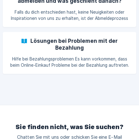
abmelden und was geschieht danach?
verwendet werden. Diese Code-Wörte
Falls du dich entschieden hast, keine Neuigkeiten oder
Inspirationen von uns zu erhalten, ist der Abmeldeprozess
einfach und unkompliziert. Klicke einfach auf den Link
„Newsletter abbestellen“ am Ende eines unserer
Newsletter-E-Mails, und du wirst keine weiteren
Lösungen bei Problemen mit der
Mitteilungen von uns erhalten. Nachdem du diesen Schritt
Bezahlung
vollzogen hast, möchten wir die Gelegenheit nutzen, um dir
von Herzen zu danken. Es ist wirklich schade, dass du nicht
Hilfe bei Bezahlungsproblemen Es kann vorkommen, dass
mehr bei uns bist. Aber wir sind dankbar, dass wir dich zumi
beim Online-Einkauf Probleme bei der Bezahlung auftreten.
Wir möchten sicherstellen, dass du weißt, wie du in solchen
Fällen vorgehen kannst: Schritt 1: Überprüfung der
Zahlungsmethoden Paypal/Sofortüberweisung: Manchmal
gibt es temporäre Störungen bei diesen Diensten, die sich
von selbst beheben. Späterer Versuch: Warte ein wenig und
versuche es zu einem späteren Zeitpunkt erneut. Schritt 2:
Browser-Probleme **Brow
Sie finden nicht, was Sie suchen?
Chatten Sie mit uns oder schicken Sie eine E-Mail