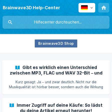
Brainwave3D Help-Center
Brainwave3D Shop
Gibt es wirklich einen Unterschied
zwischen MP3, FLAC und WAV 32-Bit – und
spürt man das überhaupt?
Kurz gesagt: Ja – und zwar deutlich. Nicht nur die
Musikqualität ist hörbar besser, sondern auch die Wirkung
der Frequenzen auf dein Gehirn. Der Unterschied ist
spürbar, messbar und wissenschaftlich erklärbar. 🔍 Was ist
technisch der Unterschied? Die Formate unterscheiden sich
Immer Zugriff auf deine Käufe: So lädst
in der Datenmenge, die pro Sekunde verarbeitet wird – und
du deine Artikel erneut herunter!