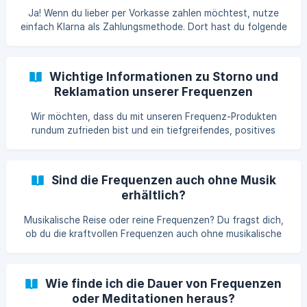
verlangen im Zuge einer Therapiesitzung oder
Ja! Wenn du lieber per Vorkasse zahlen möchtest, nutze
Meditationsgruppe. In Podcasts oder Videos verwe
einfach Klarna als Zahlungsmethode. Dort hast du folgende
Optionen: Sofort überweisen – direkte Banküberweisung In
30 Tagen zahlen – erst kaufen, später bezahlen
Ratenzahlung – bequem in Teilbeträgen zahlen So
Wichtige Informationen zu Storno und
bekommst du die Flexibilität einer Vorkasse-Zahlung, und
Reklamation unserer Frequenzen
wir können deine Bestellung trotzdem automatisiert und
ohne Verzögerung abwickeln.
Wir möchten, dass du mit unseren Frequenz-Produkten
rundum zufrieden bist und ein tiefgreifendes, positives
Erlebnis hast. Damit du sicher sein kannst, dass unsere
Produkte deinen Vorstellungen entsprechen, bieten wir dir
eine siebentägige kostenlose Testphase in der Brainwave3d
Sind die Frequenzen auch ohne Musik
Premium App an. Während dieser Zeit hast du vollen Zugriff
erhältlich?
auf das Produkt in unserer App und kannst so in Ruhe
entscheiden, ob es das Richtige für dich ist. Darüber hinaus
Musikalische Reise oder reine Frequenzen? Du fragst dich,
stellen wir auf jeder Produktseite eine ausfüh
ob du die kraftvollen Frequenzen auch ohne musikalische
Begleitung erleben kannst? Hier findest du die Antwort.
Unsere Frequenzen – Eine Sinfonie für die Sinne Musik und
Ambiente: Unsere Frequenzen werden standardmäßig mit
Wie finde ich die Dauer von Frequenzen
Musik oder 8D-Ambiente kombiniert. Diese sorgfältig
oder Meditationen heraus?
ausgewählten Klänge sind darauf abgestimmt, deine