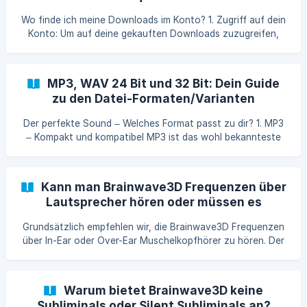
Hauptgründe, insbesondere bei Computern, kann die
Wo finde ich meine Downloads im Konto? 1. Zugriff auf dein
Soundkarte sein. Ältere oder weniger leistungsfähige
Konto: Um auf deine gekauften Downloads zuzugreifen,
Soundkarten könnten Schwierigkeiten habe
besuche unseren Online-Shop und klicke in der oberen
Menüleiste auf den Button „mein Konto“. Falls du noch
nicht angemeldet bist, logge dich bitte mit deinen
MP3, WAV 24 Bit und 32 Bit: Dein Guide
Zugangsdaten ein. 2. Downloads finden: In deinem Konto
zu den Datei-Formaten/Varianten
wirst du auf der linken Seite verschiedene Optionen sehen.
Suche hier nach dem Button „Downloads“ und klicke dar
Der perfekte Sound – Welches Format passt zu dir? 1. MP3
– Kompakt und kompatibel MP3 ist das wohl bekannteste
Audioformat und zeichnet sich durch seine
Dateikompression aus. Diese Reduzierung der Dateigröße
ermöglicht eine einfache Handhabung und einen schnellen
Kann man Brainwave3D Frequenzen über
Transfer von Dateien. Allerdings führt die Kompression zu
Lautsprecher hören oder müssen es
einem Verlust an Klangqualität und kann damit die Wirkung
Kopfhörer sein?
der Audioinhalte mindern. Für den alltäglichen Gebrauch auf
Grundsätzlich empfehlen wir, die Brainwave3D Frequenzen
Geräten wie PCs, Macs, MP3-Playern, Smartphones
über In-Ear oder Over-Ear Muschelkopfhörer zu hören. Der
Grund dafür liegt nicht nur in der verstärkten Wirkung
unserer 3D-Technologie bei der Nutzung von Kopfhörern,
sondern auch im ganzheitlich erweiterten musikalischen
Warum bietet Brainwave3D keine
Klangerlebnis. Unsere Frequenzen sind speziell in 3D
Subliminals oder Silent Subliminals an?